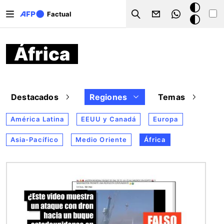
Pasar al contenido principal
Modo
Factual
Search
oscuro
África
Destacados
Regiones
Temas
América Latina
EEUU y Canadá
Europa
Asia-Pacífico
Medio Oriente
África
Imagen