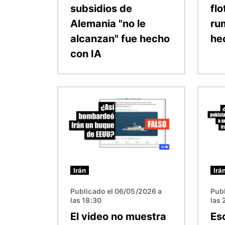
subsidios de
flo
Alemania "no le
ru
alcanzan" fue hecho
he
con IA
Imagen
Image
Irán
Irá
Publicado el 06/05/2026 a
Pub
las 18:30
las 
El video no muestra
Es