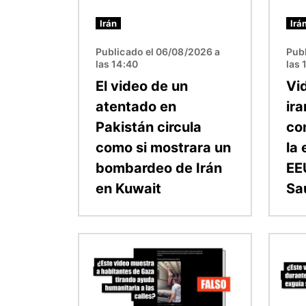
Irán
Irá
Publicado el 06/08/2026 a
Pub
las 14:40
las 
El video de un
Vi
atentado en
ira
Pakistán circula
co
como si mostrara un
la
bombardeo de Irán
EE
en Kuwait
Sa
Imagen
Image