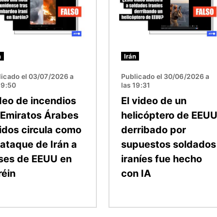
n
Irán
icado el 03/07/2026 a
Publicado el 30/06/2026 a
19:50
las 19:31
deo de incendios
El video de un
 Emiratos Árabes
helicóptero de EEU
idos circula como
derribado por
 ataque de Irán a
supuestos soldados
ses de EEUU en
iraníes fue hecho
réin
con IA