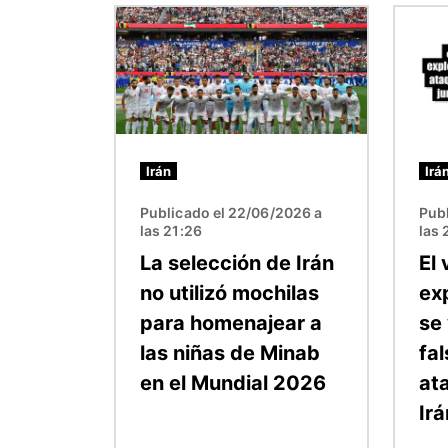
Imagen
Image
Irán
Irá
Publicado el 22/06/2026 a
Publ
las 21:26
las 
La selección de Irán
El
no utilizó mochilas
ex
para homenajear a
se
las niñas de Minab
fa
en el Mundial 2026
at
Irá