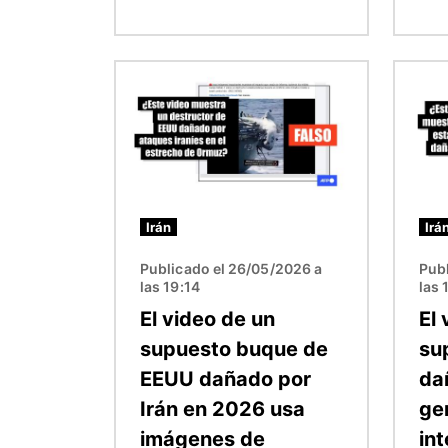
Imagen
Image
Irán
Irá
Publicado el 26/05/2026 a
Publ
las 19:14
las 
El video de un
El 
supuesto buque de
su
EEUU dañado por
da
Irán en 2026 usa
ge
imágenes de
int