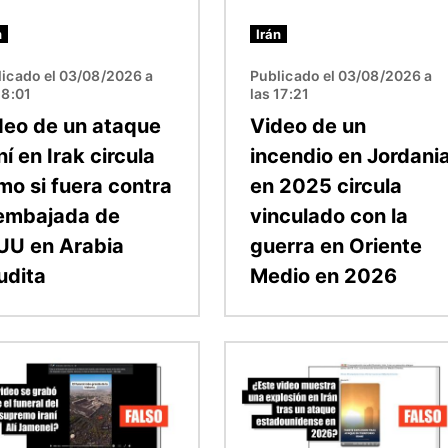
n
Irán
licado el 03/08/2026 a
Publicado el 03/08/2026 a
18:01
las 17:21
deo de un ataque
Video de un
ní en Irak circula
incendio en Jordani
mo si fuera contra
en 2025 circula
 embajada de
vinculado con la
UU en Arabia
guerra en Oriente
udita
Medio en 2026
n
Imagen