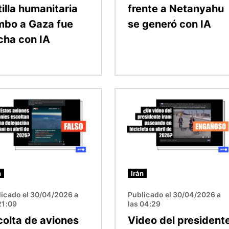
tilla humanitaria
frente a Netanyahu
mbo a Gaza fue
se generó con IA
cha con IA
n
Imagen
n
Irán
licado el 30/04/2026 a
Publicado el 30/04/2026 a
21:09
las 04:29
colta de aviones
Video del president