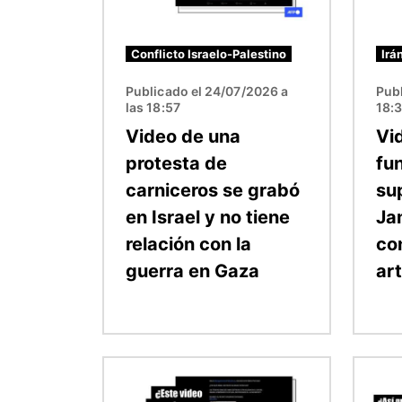
Conflicto Israelo-Palestino
Irá
Publicado el 24/07/2026 a
Publ
las 18:57
18:
Video de una
Vi
protesta de
fun
carniceros se grabó
sup
en Israel y no tiene
Ja
relación con la
con
guerra en Gaza
art
Imagen
Image