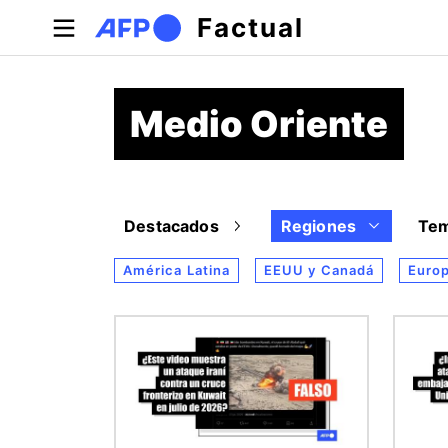
Pasar al contenido principal
Factual
Medio Oriente
Destacados
Regiones
Te
América Latina
EEUU y Canadá
Euro
Imagen
Image