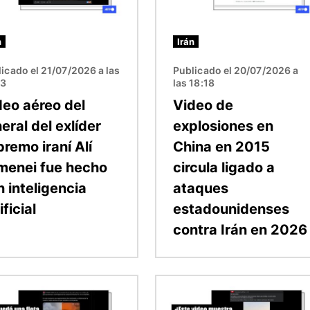
n
Irán
icado el 21/07/2026 a las
Publicado el 20/07/2026 a
33
las 18:18
deo aéreo del
Video de
eral del exlíder
explosiones en
remo iraní Alí
China en 2015
menei fue hecho
circula ligado a
 inteligencia
ataques
ificial
estadounidenses
contra Irán en 2026
n
Imagen