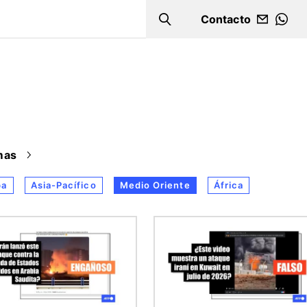
Contacto
Search
WHA
mas
pa
Asia-Pacífico
Medio Oriente
África
n
Imagen