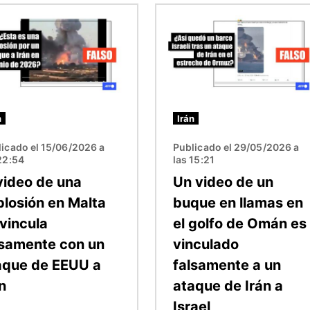
n
Imagen
n
Irán
icado el 15/06/2026 a
Publicado el 29/05/2026 a
22:54
las 15:21
 video de una
Un video de un
plosión en Malta
buque en llamas en
 vincula
el golfo de Omán es
lsamente con un
vinculado
aque de EEUU a
falsamente a un
n
ataque de Irán a
Israel