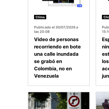
Clima
Cli
Publicado el 30/07/2026 a
Publ
las 20:08
15:
Video de personas
Es
recorriendo en bote
ni
una calle inundada
est
se grabó en
los
Colombia, no en
ac
Venezuela
ju
Imagen
Image