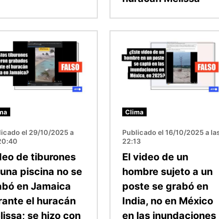
n
Imagen
ma
Clima
icado el 29/10/2025 a
Publicado el 16/10/2025 a la
20:40
22:13
deo de tiburones
El video de un
 una piscina no se
hombre sujeto a un
abó en Jamaica
poste se grabó en
rante el huracán
India, no en México
lissa; se hizo con
en las inundaciones