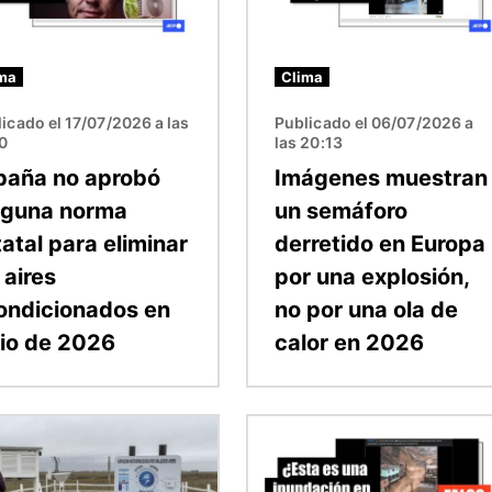
ma
Clima
icado el 17/07/2026 a las
Publicado el 06/07/2026 a
10
las 20:13
paña no aprobó
Imágenes muestran
nguna norma
un semáforo
atal para eliminar
derretido en Europa
 aires
por una explosión,
ondicionados en
no por una ola de
nio de 2026
calor en 2026
n
Imagen