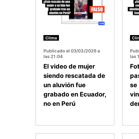
Clima
Cli
Publicado el 03/03/2026 a
Pub
las 21:04
las 
El video de mujer
Fo
siendo rescatada de
pa
un aluvión fue
se
grabado en Ecuador,
vi
no en Perú
de
Imagen
Image