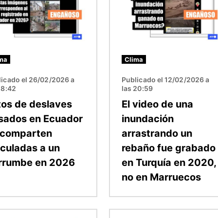
ma
Clima
licado el 26/02/2026 a
Publicado el 12/02/2026 a
18:42
las 20:59
tos de deslaves
El video de una
sados en Ecuador
inundación
 comparten
arrastrando un
nculadas a un
rebaño fue grabado
rrumbe en 2026
en Turquía en 2020,
no en Marruecos
n
Imagen