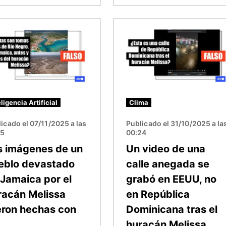
n
Imagen
eligencia Artificial
Clima
icado el 07/11/2025 a las
Publicado el 31/10/2025 a la
45
00:24
s imágenes de un
Un video de una
eblo devastado
calle anegada se
 Jamaica por el
grabó en EEUU, no
racán Melissa
en República
eron hechas con
Dominicana tras el
huracán Melissa