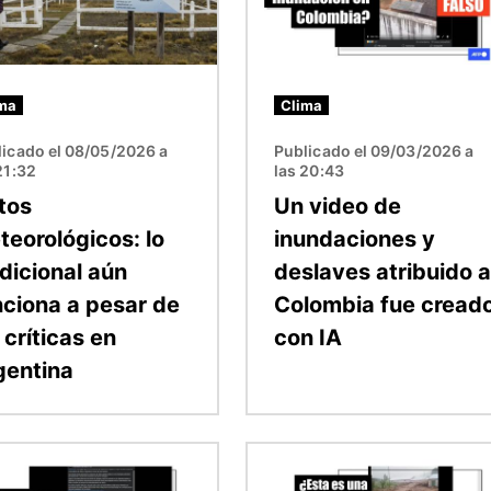
ma
Clima
licado el 08/05/2026 a
Publicado el 09/03/2026 a
21:32
las 20:43
tos
Un video de
teorológicos: lo
inundaciones y
dicional aún
deslaves atribuido a
nciona a pesar de
Colombia fue cread
 críticas en
con IA
gentina
n
Imagen