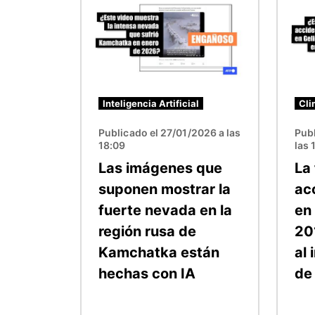
Inteligencia Artificial
Cli
Publicado el 27/01/2026 a las
Publ
18:09
las 
Las imágenes que
La 
suponen mostrar la
ac
fuerte nevada en la
en
región rusa de
20
Kamchatka están
al 
hechas con IA
de