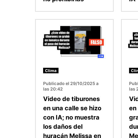
Imagen
Image
Clima
Cli
Publicado el 29/10/2025 a
Publ
las 20:42
las 
Video de tiburones
Vi
en una calle se hizo
en
con IA; no muestra
gr
los daños del
du
huracán Melissa en
Me