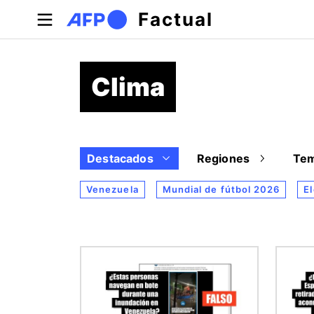
Pasar al contenido principal
Factual
Clima
Destacados
Regiones
Te
Venezuela
Mundial de fútbol 2026
E
Imagen
Image