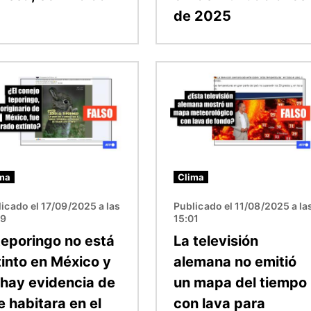
de 2025
n
Imagen
ma
Clima
icado el 17/09/2025 a las
Publicado el 11/08/2025 a la
49
15:01
 teporingo no está
La televisión
tinto en México y
alemana no emitió
 hay evidencia de
un mapa del tiempo
e habitara en el
con lava para