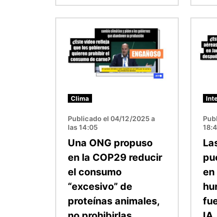
Imagen
Image
Clima
Int
Publicado el 04/12/2025 a
Publ
las 14:05
18:
Una ONG propuso
La
en la COP29 reducir
pu
el consumo
en
“excesivo” de
hu
proteínas animales,
fu
no prohibirlas
IA