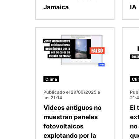
Jamaica
IA
Imagen
Image
Clima
Cli
Publicado el 29/09/2025 a
Publ
las 21:14
21:
Videos antiguos no
El
muestran paneles
ex
fotovoltaicos
no
explotando por la
qu