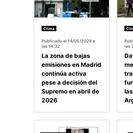
Clima
Cli
Publicado el 14/05/2026 a
Pub
las 14:32
las 
La zona de bajas
Da
emisiones en Madrid
me
continúa activa
tra
pese a decisión del
fu
Supremo en abril de
las
2026
Ar
Imagen
Image