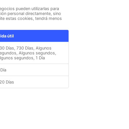
egocios pueden utilizarlas para
ción personal directamente, sino
mite estas cookies, tendrá menos
ida útil
30 Días, 730 Días, Algunos
egundos, Algunos segundos,
lgunos segundos, 1 Día
 Día
20 Días