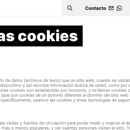
Contacto
Search
WHA
las cookies
 de datos (archivos de texto) que un sitio web, cuando es visitado
ispositivo y así recordar información acerca de usted, como por e
 Estas cookies son establecidas por nosotros, y se llaman cookies
(que son cookies de un dominio diferente al dominio del sitio web 
Específicamente, usamos las cookies y otras tecnologías de seguim
as visitas y fuentes de circulación para poder medir y mejorar el 
 más o menos populares, y ver cuántas personas visitan el sitio. 