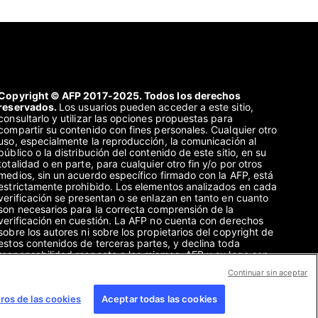
Copyright © AFP 2017-2025. Todos los derechos
reservados.
Los usuarios pueden acceder a este sitio,
consultarlo y utilizar las opciones propuestas para
compartir su contenido con fines personales. Cualquier otro
uso, especialmente la reproducción, la comunicación al
público o la distribución del contenido de este sitio, en su
totalidad o en parte, para cualquier otro fin y/o por otros
medios, sin un acuerdo específico firmado con la AFP, está
estrictamente prohibido. Los elementos analizados en cada
verificación se presentan o se enlazan en tanto en cuanto
son necesarios para la correcta comprensión de la
verificación en cuestión. La AFP no cuenta con derechos
sobre los autores ni sobre los propietarios del copyright de
estos contenidos de terceras partes, y declina toda
responsabilidad respecto a los mismos. AFP y su logo son
marcas registradas.
Continuar sin aceptar
ros de las cookies
Aceptar todas las cookies