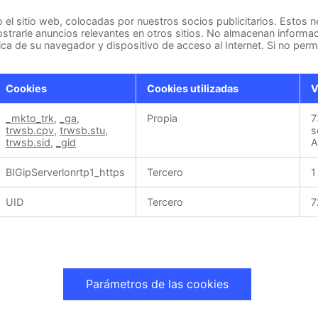
el sitio web, colocadas por nuestros socios publicitarios. Estos n
mostrarle anuncios relevantes en otros sitios. No almacenan informa
nica de su navegador y dispositivo de acceso al Internet. Si no per
Cookies
Cookies utilizadas
V
_mkto_trk
,
_ga
,
Propia
7
trwsb.cpv
,
trwsb.stu
,
s
trwsb.sid
,
_gid
A
BIGipServerlonrtp1_https
Tercero
1
UID
Tercero
7
Parámetros de las cookies