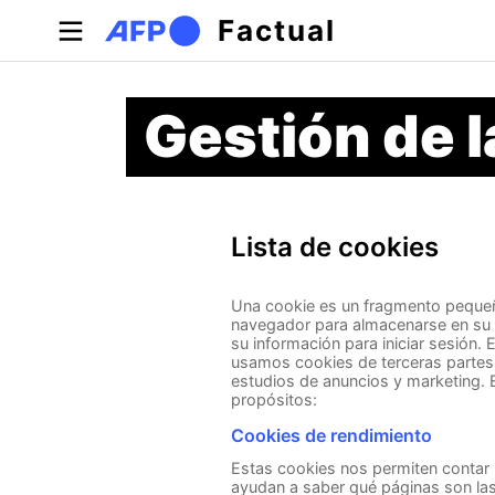
Pasar al contenido principal
Factual
Gestión de 
Lista de cookies
Una cookie es un fragmento pequeño
navegador para almacenarse en su d
su información para iniciar sesión.
usamos cookies de terceras partes 
estudios de anuncios y marketing. 
propósitos:
Cookies de rendimiento
Estas cookies nos permiten contar l
ayudan a saber qué páginas son las