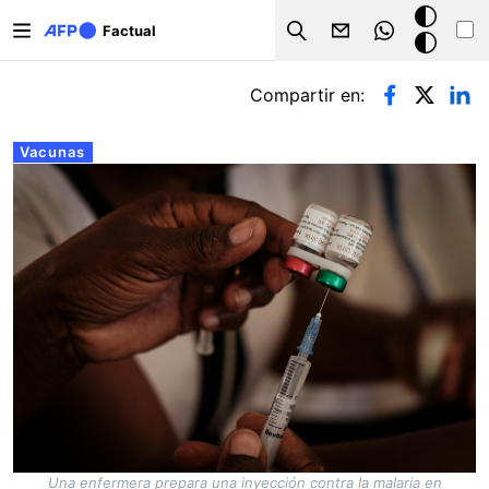
Pasar al contenido principal
Modo
Factual
Search
oscuro
Solapas principales
Compartir en:
Vacunas
Una enfermera prepara una inyección contra la malaria en