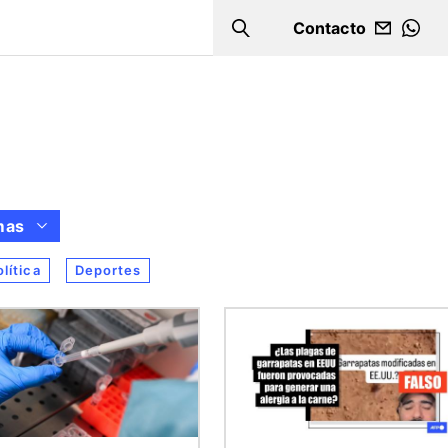
Contacto
Search
WHA
mas
olítica
Deportes
n
Imagen