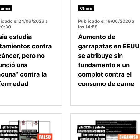
cunas
Clima
licado el 24/06/2026 a
Publicado el 19/06/2026 a
20:30
las 14:58
sia estudia
Aumento de
atamientos contra
garrapatas en EEUU
cáncer, pero no
se atribuye sin
unció una
fundamento a un
acuna” contra la
complot contra el
fermedad
consumo de carne
n
Imagen