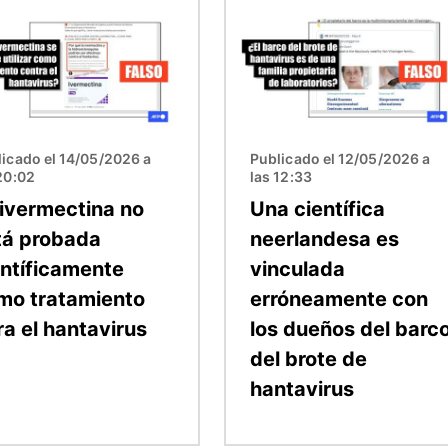
n
Imagen
icado el 14/05/2026 a
Publicado el 12/05/2026 a
20:02
las 12:33
 ivermectina no
Una científica
tá probada
neerlandesa es
entíficamente
vinculada
mo tratamiento
erróneamente con
ra el hantavirus
los dueños del barc
del brote de
hantavirus