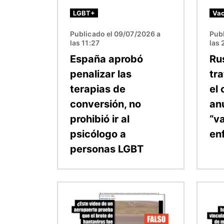
LGBT+
Va
Publicado el 09/07/2026 a
Pub
las 11:27
las 
España aprobó
Ru
penalizar las
tr
terapias de
el 
conversión, no
an
prohibió ir al
“v
psicólogo a
en
personas LGBT
Imagen
Image