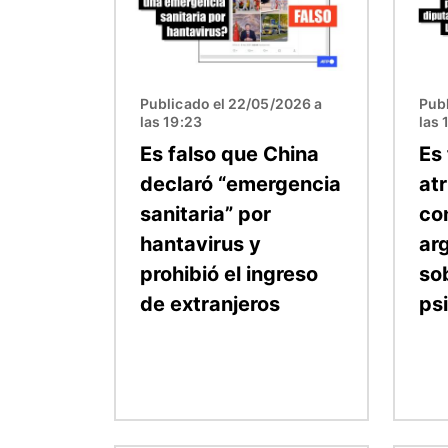
Publicado el 22/05/2026 a
Publ
las 19:23
las 
Es falso que China
Es 
declaró “emergencia
at
sanitaria” por
con
hantavirus y
ar
prohibió el ingreso
so
de extranjeros
ps