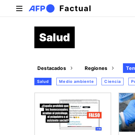
Pasar al contenido principal
Factual
Salud
Destacados
Regiones
Te
Salud
Medio ambiente
Ciencia
P
Imagen
Image