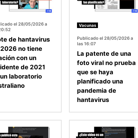
licado el 28/05/2026 a
Vacunas
20:52
Publicado el 28/05/2026 a
ote de hantavirus
las 16:07
 2026 no tiene
La patente de una
lación con un
foto viral no prueba
cidente de 2021
que se haya
 un laboratorio
planificado una
straliano
pandemia de
hantavirus
n
Imagen