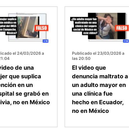
n
Imagen
licado el 24/03/2026 a
Publicado el 23/03/2026 a
21:04
las 20:50
 video de una
El video que
jer que suplica
denuncia maltrato a
ención en un
un adulto mayor en
spital se grabó en
una clínica fue
ivia, no en México
hecho en Ecuador,
no en México