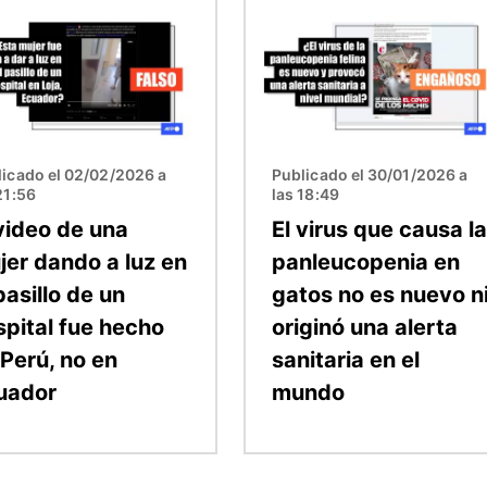
n
Imagen
licado el 02/02/2026 a
Publicado el 30/01/2026 a
21:56
las 18:49
 video de una
El virus que causa la
jer dando a luz en
panleucopenia en
pasillo de un
gatos no es nuevo n
spital fue hecho
originó una alerta
 Perú, no en
sanitaria en el
uador
mundo