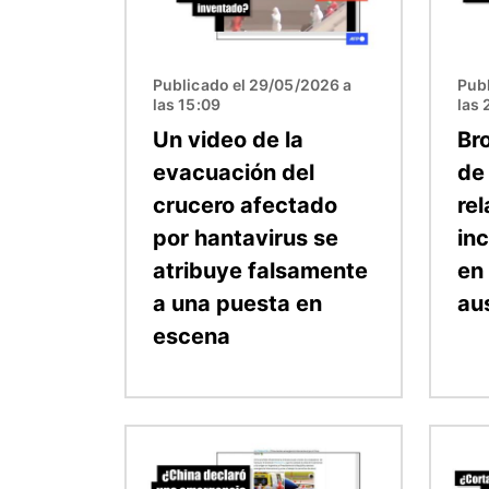
Publicado el 29/05/2026 a
Pub
las 15:09
las 
Un video de la
Br
evacuación del
de
crucero afectado
re
por hantavirus se
in
atribuye falsamente
en
a una puesta en
au
escena
Imagen
Image