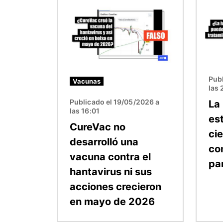
Imagen
Image
Publ
Vacunas
las 
Publicado el 19/05/2026 a
La
las 16:01
es
CureVac no
ci
desarrolló una
co
vacuna contra el
pa
hantavirus ni sus
acciones crecieron
en mayo de 2026