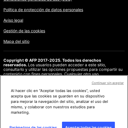
Política de protección de datos personales
Aviso legal
Gestión de las cookies
Mapa del sitio
Copyright © AFP 2017-2025. Todos los derechos
reservados.
Los usuarios pueden acceder a este sitio,
consultarlo y utilizar las opciones propuestas para compartir su
contenido con fines personales. Cualquier otro uso,
especialmente la reproducción, la comunicación al público o la
distribución del contenido de este sitio, en su totalidad o en
Continuar sin aceptar
parte, para cualquier otro fin y/o por otros medios, sin un
Al hacer clic en “Aceptar todas las cookies”, usted
acuerdo específico firmado con la AFP, está estrictamente
acepta que las cookies se guarden en su dispositivo
prohibido. Los elementos analizados en cada verificación se
presentan o se enlazan en tanto en cuanto son necesarios para
para mejorar la navegación del sitio, analizar el uso del
la correcta comprensión de la verificación en cuestión. La AFP
mismo, y colaborar con nuestros estudios para
no cuenta con derechos sobre los autores ni sobre los
marketing.
propietarios del copyright de estos contenidos de terceras
partes, y declina toda responsabilidad respecto a los mismos.
AFP y su logo son marcas registradas.
Parámetros de las cookies
Aceptar todas las cookies