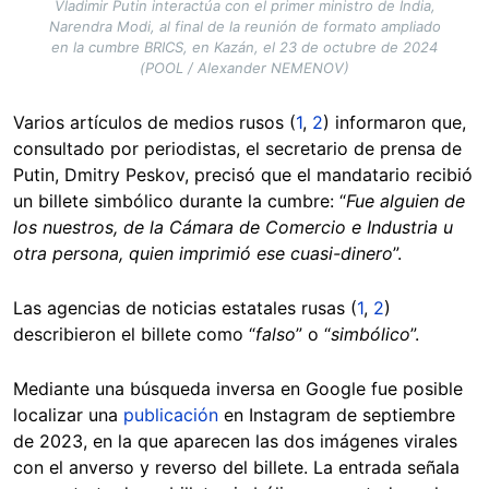
Vladimir Putin interactúa con el primer ministro de India,
Narendra Modi, al final de la reunión de formato ampliado
en la cumbre BRICS, en Kazán, el 23 de octubre de 2024
(POOL / Alexander NEMENOV)
Varios artículos de medios rusos (
1
,
2
) informaron que,
consultado por periodistas, el secretario de prensa de
Putin, Dmitry Peskov, precisó que el mandatario recibió
un billete simbólico durante la cumbre: “
Fue alguien de
los nuestros, de la Cámara de Comercio e Industria u
otra persona, quien imprimió ese cuasi-dinero
”.
Las agencias de noticias estatales rusas (
1
,
2
)
describieron el billete como “
falso
” o “
simbólico
”.
Mediante una búsqueda inversa en Google fue posible
localizar una
publicación
en Instagram de septiembre
de 2023, en la que aparecen las dos imágenes virales
con el anverso y reverso del billete. La entrada señala