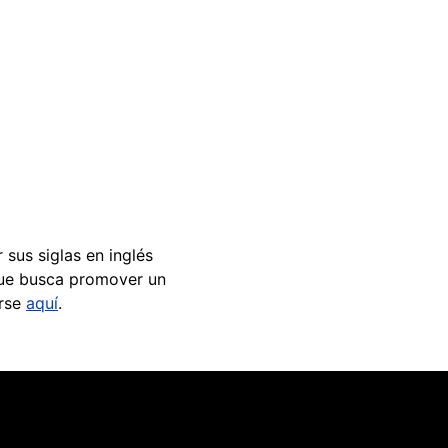
r sus siglas en inglés
 que busca promover un
arse
aquí
.