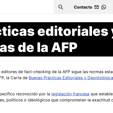
Contacto
Search
WHA
icas editoriales 
as de la AFP
y editores de fact-checking de la AFP sigue las normas esta
FP, la Carta de
Buenas Prácticas Editoriales y Deontológic
specífico reconocido por la
legislación francesa
que estable
les, políticos o ideológicos que comprometan la exactitud o