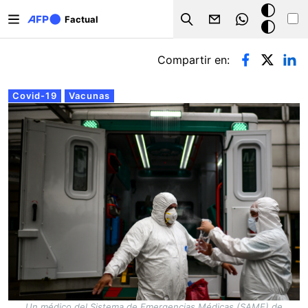
Pasar al contenido principal
Modo
Factual
Search
oscuro
Solapas principales
Compartir en:
Covid-19
Vacunas
Un médico del Sistema de Emergencias Médicas (SAME) de