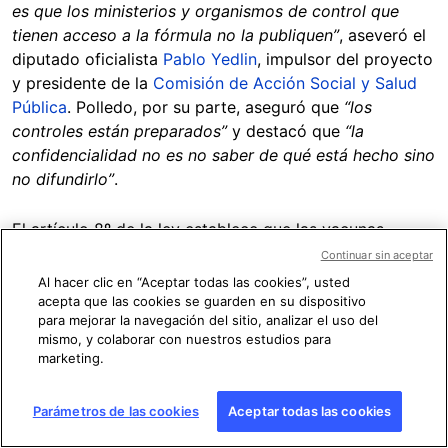
es que los ministerios y organismos de control que
tienen acceso a la fórmula no la publiquen”
, aseveró el
diputado oficialista
Pablo Yedlin
, impulsor del proyecto
y presidente de la
Comisión de Acción Social y Salud
Pública
. Polledo, por su parte, aseguró que
“los
controles están preparados”
y destacó que
“la
confidencialidad no es no saber de qué está hecho sino
no difundirlo”
.
El artículo 8º de la ley establece que las vacunas
contra el covid-19 deberán ser aprobadas por la
Continuar sin aceptar
Administración Nacional de Medicamentos, Alimentos y
Al hacer clic en “Aceptar todas las cookies”, usted
Tecnología Médica (
Anmat
) y por el Ministerio de Salud
acepta que las cookies se guarden en su dispositivo
para mejorar la navegación del sitio, analizar el uso del
de la Nación.
mismo, y colaborar con nuestros estudios para
marketing.
Al 9 de febrero de 2021, la Anmat ha autorizado en
carácter de
“emergencia”
cuatro vacunas contra el
Parámetros de las cookies
Aceptar todas las cookies
covid-19 para su aplicación en Argentina: la
Sputnik V
,
producida por el Centro Nacional de Investigación de