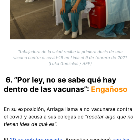
Trabajadora de la salud recibe la primera dosis de una
vacuna contra el covid-19 en Lima el 9 de febrero de 2021
(Luka Gonzales / AFP)
6. “Por ley, no se sabe qué hay
dentro de las vacunas”:
Engañoso
En su exposición, Arriaga llama a no vacunarse contra
el covid y acusa a sus colegas de
“recetar algo que no
tienen idea de qué es”.
El
29 de octubre pasado
, Argentina sancionó
una ley