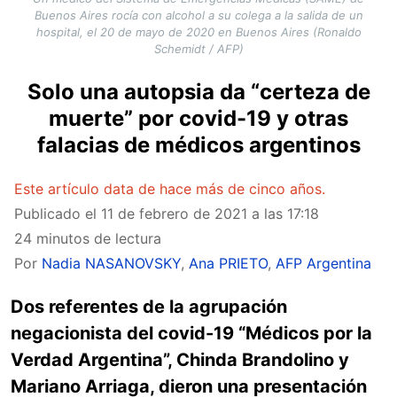
Buenos Aires rocía con alcohol a su colega a la salida de un
hospital, el 20 de mayo de 2020 en Buenos Aires (Ronaldo
Schemidt / AFP)
Solo una autopsia da “certeza de
muerte” por covid-19 y otras
falacias de médicos argentinos
Este artículo data de hace más de cinco años.
Publicado el
11 de febrero de 2021 a las 17:18
24 minutos de lectura
Por
Nadia NASANOVSKY
,
Ana PRIETO
,
AFP Argentina
Dos referentes de la agrupación
negacionista del covid-19 “Médicos por la
Verdad Argentina”, Chinda Brandolino y
Mariano Arriaga, dieron una presentación