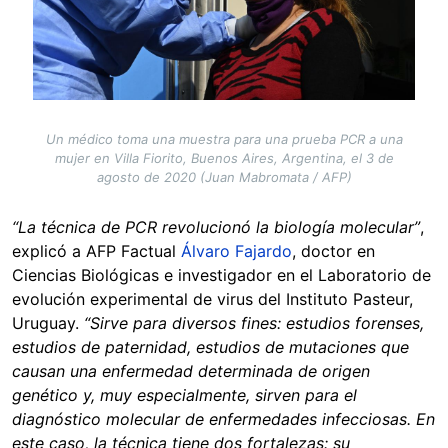
Un médico toma una muestra para una prueba PCR a una
mujer en Villa Fiorito, Buenos Aires, Argentina, el 3 de
agosto de 2020 (Juan Mabromata / AFP)
“La técnica de PCR revolucionó la biología molecular”
,
explicó a AFP Factual
Álvaro Fajardo
, doctor en
Ciencias Biológicas e investigador en el Laboratorio de
evolución experimental de virus del Instituto Pasteur,
Uruguay.
“Sirve para diversos fines: estudios forenses,
estudios de paternidad, estudios de mutaciones que
causan una enfermedad determinada de origen
genético y, muy especialmente, sirven para el
diagnóstico molecular de enfermedades infecciosas. En
este caso, la técnica tiene dos fortalezas: su