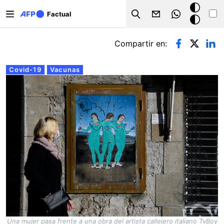
Pasar al contenido principal
Modo
Factual
Search
oscuro
Solapas principales
Compartir en:
Covid-19
Vacunas
Una mujer pasa frente a una obra del artista callejero italiano TvBoy