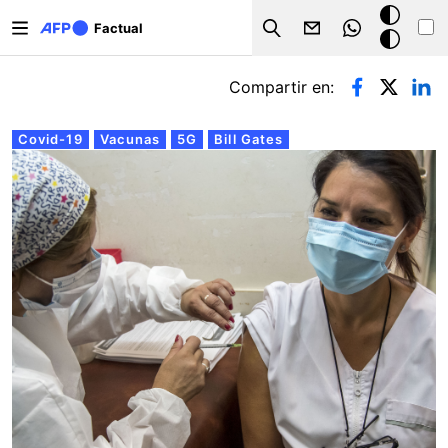
Pasar al contenido principal
Modo
Factual
Search
oscuro
Solapas principales
Compartir en:
Covid-19
Vacunas
5G
Bill Gates