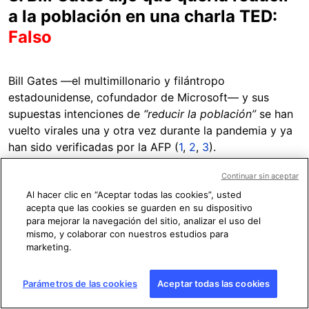
a la población en una charla TED:
Falso
Bill Gates —el multimillonario y filántropo
estadounidense, cofundador de Microsoft— y sus
supuestas intenciones de
“reducir la población”
se han
vuelto virales una y otra vez durante la pandemia y ya
han sido verificadas por la AFP (
1
,
2
,
3
).
Continuar sin aceptar
El genetista Martínez descontextualiza
las palabras
Al hacer clic en “Aceptar todas las cookies”, usted
expresadas por Gates en el minuto 4:30 de la
acepta que las cookies se guarden en su dispositivo
conferencia de 2010 “Innovating to zero”, en la que se
para mejorar la navegación del sitio, analizar el uso del
refirió a las alternativas para reducir la emisión de CO2
mismo, y colaborar con nuestros estudios para
en el mundo. Gates no habló de
“eliminar”
a la
marketing.
población, como sugiere, sino de reducir el crecimiento
demográfico.
Parámetros de las cookies
Aceptar todas las cookies