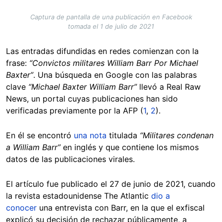
Captura de pantalla de una publicación en Facebook
tomada el 1 de julio de 2021
Las entradas difundidas en redes comienzan con la
frase:
“Convictos militares William Barr Por Michael
Baxter”
. Una búsqueda en Google con las palabras
clave
“Michael Baxter William Barr”
llevó a Real Raw
News, un portal cuyas publicaciones han sido
verificadas previamente por la AFP (
1
,
2
).
En él se encontró
una nota
titulada
“Militares condenan
a William Barr”
en inglés y que contiene los mismos
datos de las publicaciones virales.
El artículo fue publicado el 27 de junio de 2021, cuando
la revista estadounidense The Atlantic
dio a
conocer
una entrevista con Barr, en la que el exfiscal
explicó su decisión de rechazar públicamente, a