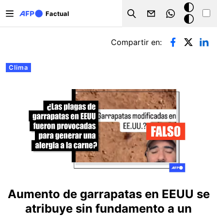
Pasar al contenido principal
Modo
Factual
Search
oscuro
Solapas principales
Compartir en:
Clima
Aumento de garrapatas en EEUU se
atribuye sin fundamento a un