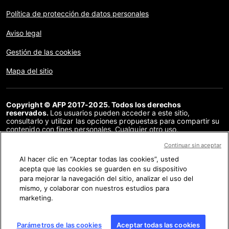
Política de protección de datos personales
Aviso legal
Gestión de las cookies
Mapa del sitio
Copyright © AFP 2017-2025. Todos los derechos
reservados.
Los usuarios pueden acceder a este sitio,
consultarlo y utilizar las opciones propuestas para compartir su
contenido con fines personales. Cualquier otro uso,
especialmente la reproducción, la comunicación al público o la
distribución del contenido de este sitio, en su totalidad o en
Continuar sin aceptar
parte, para cualquier otro fin y/o por otros medios, sin un
Al hacer clic en “Aceptar todas las cookies”, usted
acuerdo específico firmado con la AFP, está estrictamente
acepta que las cookies se guarden en su dispositivo
prohibido. Los elementos analizados en cada verificación se
presentan o se enlazan en tanto en cuanto son necesarios para
para mejorar la navegación del sitio, analizar el uso del
la correcta comprensión de la verificación en cuestión. La AFP
mismo, y colaborar con nuestros estudios para
no cuenta con derechos sobre los autores ni sobre los
marketing.
propietarios del copyright de estos contenidos de terceras
partes, y declina toda responsabilidad respecto a los mismos.
AFP y su logo son marcas registradas.
Parámetros de las cookies
Aceptar todas las cookies