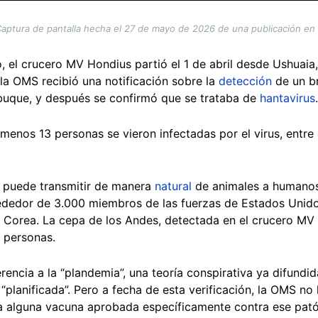
aptura de pantalla hecha el 27 de mayo de 2026 de una publicación en
 el crucero MV Hondius partió el 1 de abril desde Ushuaia
 la OMS recibió una notificación sobre la
detección
de un b
 buque, y después se confirmó que se trataba de
hantavirus
.
 menos 13 personas se vieron infectadas por el virus, entre 
se puede transmitir de manera
natural
de animales a humano
ededor de 3.000 miembros de las fuerzas de Estados Unido
e Corea. La cepa de los Andes, detectada en el crucero MV 
 personas.
encia a la “plandemia”, una teoría conspirativa ya difundida 
 “planificada”. Pero a fecha de esta verificación, la OMS 
ía alguna vacuna aprobada específicamente contra ese pat