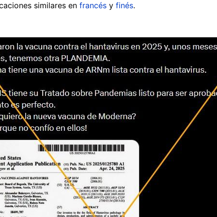
caciones similares en
francés
y
finés
.