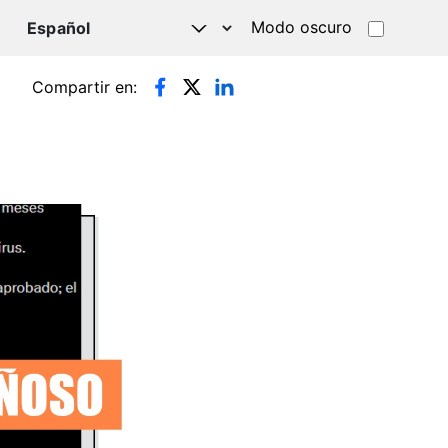
Modo oscuro
TSAPP
Compartir en: