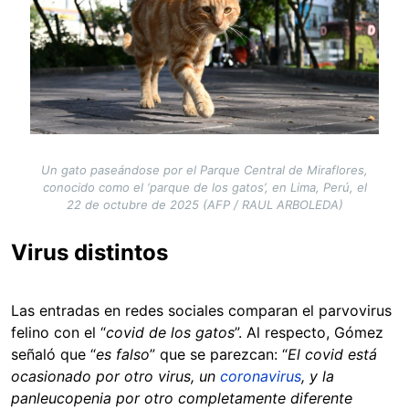
Un gato paseándose por el Parque Central de Miraflores,
conocido como el ‘parque de los gatos’, en Lima, Perú, el
22 de octubre de 2025 (AFP / RAUL ARBOLEDA)
Virus distintos
Las entradas en redes sociales comparan el parvovirus
felino con el “
covid de los gatos
”. Al respecto, Gómez
señaló que “
es falso
” que se parezcan: “
El covid está
ocasionado por otro virus, un
coronavirus
, y la
panleucopenia por otro completamente diferente