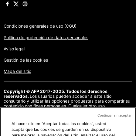
Condiciones generales de uso (CGU)
Política de protección de datos personales
Aviso legal
Gestión de las cookies
Mapa del sitio
Copyright © AFP 2017-2025. Todos los derechos
reservados.
Los usuarios pueden acceder a este sitio,
consultarlo y utilizar las opciones propuestas para compartir su
contenido con fines personales. Cualquier otro uso,
especialmente la reproducción, la comunicación al público o la
distribución del contenido de este sitio, en su totalidad o en
Continuar sin aceptar
parte, para cualquier otro fin y/o por otros medios, sin un
Al hacer clic en “Aceptar todas las cookies”, usted
acuerdo específico firmado con la AFP, está estrictamente
acepta que las cookies se guarden en su dispositivo
prohibido. Los elementos analizados en cada verificación se
presentan o se enlazan en tanto en cuanto son necesarios para
para mejorar la navegación del sitio, analizar el uso del