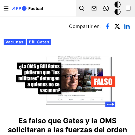
Pasar al contenido principal
Modo
Factual
Search
oscuro
Solapas principales
Compartir en:
Vacunas
Bill Gates
Es falso que Gates y la OMS
solicitaran a las fuerzas del orden