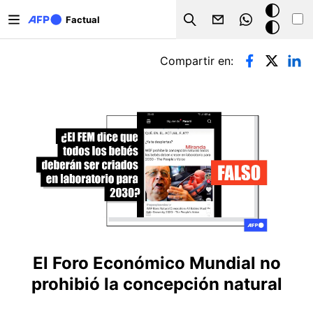
Pasar al contenido principal
Modo
Factual
Search
oscuro
Solapas principales
Compartir en:
El Foro Económico Mundial no
prohibió la concepción natural