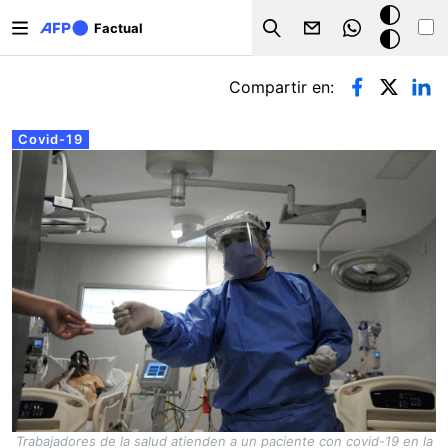
Pasar al contenido principal
Modo
Factual
Search
oscuro
Solapas principales
Compartir en:
Covid-19
Trabajadores de la salud atienden a un paciente con covid-19 en la