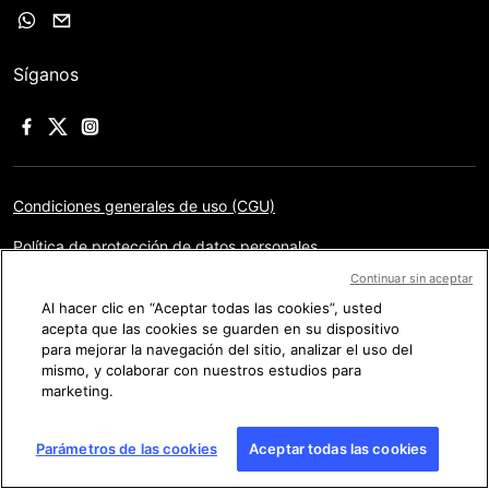
Síganos
Condiciones generales de uso (CGU)
Política de protección de datos personales
Continuar sin aceptar
Aviso legal
Al hacer clic en “Aceptar todas las cookies”, usted
Gestión de las cookies
acepta que las cookies se guarden en su dispositivo
para mejorar la navegación del sitio, analizar el uso del
Mapa del sitio
mismo, y colaborar con nuestros estudios para
marketing.
Copyright © AFP 2017-2025. Todos los derechos
Parámetros de las cookies
Aceptar todas las cookies
reservados.
Los usuarios pueden acceder a este sitio,
consultarlo y utilizar las opciones propuestas para compartir su