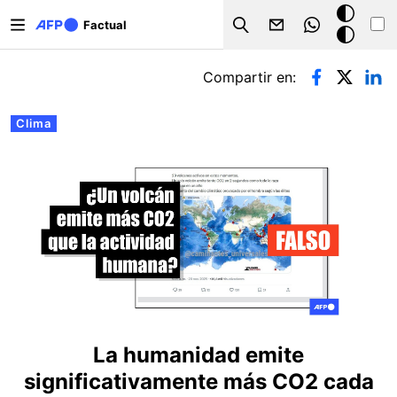
Pasar al contenido principal
Modo
Factual
Search
oscuro
Solapas principales
Compartir en:
Clima
La humanidad emite
significativamente más CO2 cada