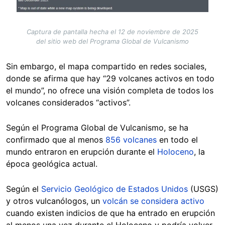
Captura de pantalla hecha el 12 de noviembre de 2025
del sitio web del Programa Global de Vulcanismo
Sin embargo, el mapa compartido en redes sociales,
donde se afirma que hay “29 volcanes activos en todo
el mundo”, no ofrece una visión completa de todos los
volcanes considerados “activos”.
Según el Programa Global de Vulcanismo, se ha
confirmado que al menos
856 volcanes
en todo el
mundo entraron en erupción durante el
Holoceno
, la
época geológica actual.
Según el
Servicio Geológico de Estados Unidos
(USGS)
y otros vulcanólogos, un
volcán se considera activo
cuando existen indicios de que ha entrado en erupción
al menos una vez durante el Holoceno y podría volver