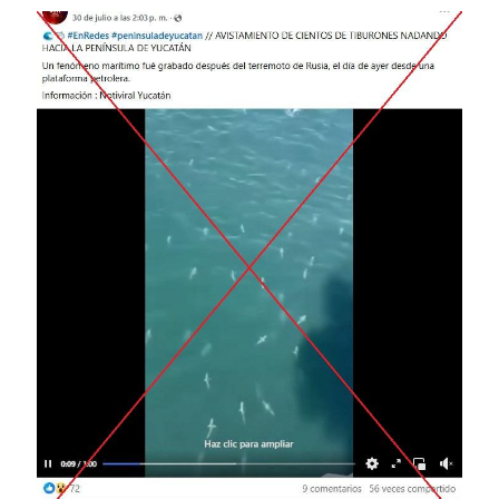
Image