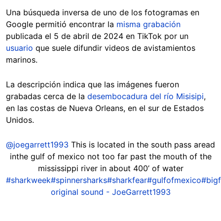
Una búsqueda inversa de uno de los fotogramas en
Google permitió encontrar la
misma grabación
publicada el 5 de abril de 2024 en TikTok por un
usuario
que suele difundir videos de avistamientos
marinos.
La descripción indica que las imágenes fueron
grabadas cerca de la
desembocadura del río Misisipi
,
en las costas de Nueva Orleans, en el sur de Estados
Unidos.
@joegarrett1993
This is located in the south pass aread
inthe gulf of mexico not too far past the mouth of the
mississippi river in about 400’ of water
#sharkweek
#spinnersharks
#sharkfear
#gulfofmexico
#bigf
original sound - JoeGarrett1993