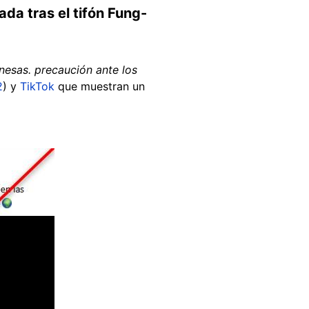
da tras el tifón Fung-
esas. precaución ante los
2
) y
TikTok
que muestran un