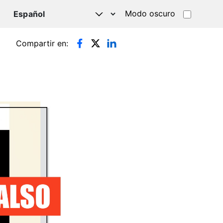
Modo oscuro
TSAPP
Compartir en: