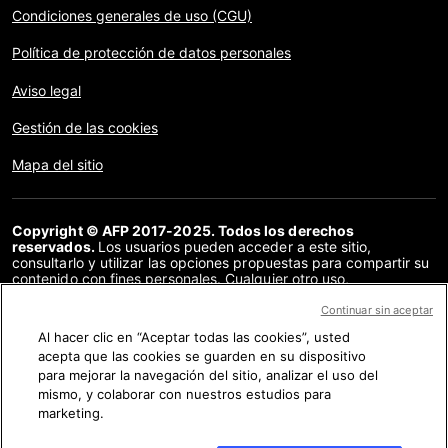
Condiciones generales de uso (CGU)
Política de protección de datos personales
Aviso legal
Gestión de las cookies
Mapa del sitio
Copyright © AFP 2017-2025. Todos los derechos
reservados.
Los usuarios pueden acceder a este sitio,
consultarlo y utilizar las opciones propuestas para compartir su
contenido con fines personales. Cualquier otro uso,
especialmente la reproducción, la comunicación al público o la
distribución del contenido de este sitio, en su totalidad o en
Continuar sin aceptar
parte, para cualquier otro fin y/o por otros medios, sin un
Al hacer clic en “Aceptar todas las cookies”, usted
acuerdo específico firmado con la AFP, está estrictamente
acepta que las cookies se guarden en su dispositivo
prohibido. Los elementos analizados en cada verificación se
presentan o se enlazan en tanto en cuanto son necesarios para
para mejorar la navegación del sitio, analizar el uso del
la correcta comprensión de la verificación en cuestión. La AFP
mismo, y colaborar con nuestros estudios para
no cuenta con derechos sobre los autores ni sobre los
marketing.
propietarios del copyright de estos contenidos de terceras
partes, y declina toda responsabilidad respecto a los mismos.