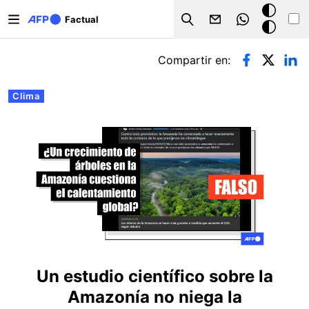
Pasar al contenido principal
Modo
Factual
Search
oscuro
Solapas principales
Compartir en:
Clima
Un estudio científico sobre la
Amazonía no niega la