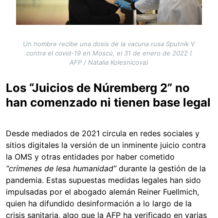
Un hombre recibe una dosis de la vacuna rusa Sputnik V
contra el covid-19 en Moscú, el 31 de enero de 2022 (
AFP / Natalia Kolesnicova)
Los “Juicios de Núremberg 2” no
han comenzado ni tienen base legal
Desde mediados de 2021 circula en redes sociales y
sitios digitales la versión de un inminente juicio contra
la OMS y otras entidades por haber cometido
“crímenes de lesa humanidad”
durante la gestión de la
pandemia. Estas supuestas medidas legales han sido
impulsadas por el abogado alemán Reiner Fuellmich,
quien ha difundido desinformación a lo largo de la
crisis sanitaria, algo que la AFP ha verificado en varias