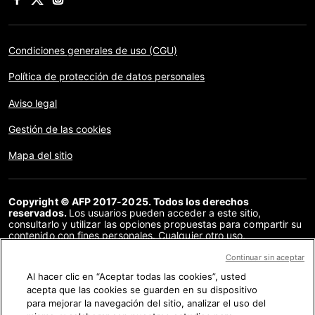
Condiciones generales de uso (CGU)
Política de protección de datos personales
Aviso legal
Gestión de las cookies
Mapa del sitio
Copyright © AFP 2017-2025. Todos los derechos
reservados.
Los usuarios pueden acceder a este sitio,
consultarlo y utilizar las opciones propuestas para compartir su
contenido con fines personales. Cualquier otro uso,
especialmente la reproducción, la comunicación al público o la
distribución del contenido de este sitio, en su totalidad o en
Continuar sin aceptar
parte, para cualquier otro fin y/o por otros medios, sin un
Al hacer clic en “Aceptar todas las cookies”, usted
acuerdo específico firmado con la AFP, está estrictamente
acepta que las cookies se guarden en su dispositivo
prohibido. Los elementos analizados en cada verificación se
presentan o se enlazan en tanto en cuanto son necesarios para
para mejorar la navegación del sitio, analizar el uso del
la correcta comprensión de la verificación en cuestión. La AFP