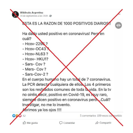
Image