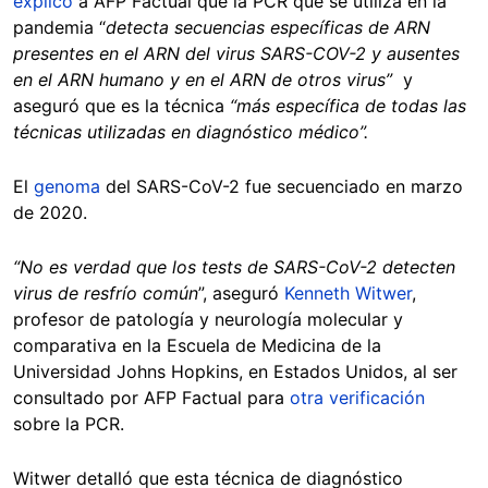
explicó
a AFP Factual que la PCR que se utiliza en la
pandemia “
detecta secuencias específicas de ARN
presentes en el ARN del virus SARS-COV-2 y ausentes
en el ARN humano y en el ARN de otros virus”
y
aseguró que es la técnica
“más específica de todas las
técnicas utilizadas en diagnóstico médico”.
El
genoma
del SARS-CoV-2 fue secuenciado en marzo
de 2020.
“No es verdad que los tests de SARS-CoV-2 detecten
virus de resfrío común
”,
aseguró
Kenneth Witwer
,
profesor de patología y neurología molecular y
comparativa en la Escuela de Medicina de la
Universidad Johns Hopkins, en Estados Unidos, al ser
consultado por AFP Factual para
otra verificación
sobre la PCR.
Witwer detalló que esta técnica de diagnóstico