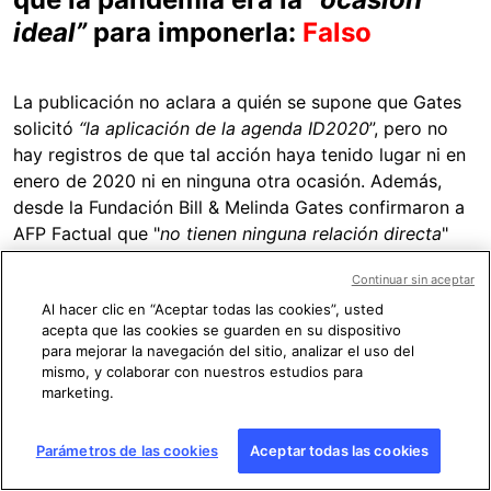
ideal”
para imponerla:
Falso
La publicación no aclara a quién se supone que Gates
solicitó
“la aplicación de la agenda ID2020
”, pero no
hay registros de que tal acción haya tenido lugar ni en
enero de 2020 ni en ninguna otra ocasión. Además,
desde la Fundación Bill & Melinda Gates confirmaron a
AFP Factual que "
no tienen ninguna relación directa
"
con la iniciativa ID2020.
Continuar sin aceptar
Al hacer clic en “Aceptar todas las cookies”, usted
Ethan Veneklasen, director de comunicación de la
acepta que las cookies se guarden en su dispositivo
entidad, dijo a AFP Factual que
“una de cada siete
para mejorar la navegación del sitio, analizar el uso del
personas en todo el mundo carece de una forma
mismo, y colaborar con nuestros estudios para
reconocida de demostrar su identidad. Esto significa
marketing.
que no pueden acceder a servicios sociales vitales,
ejercer sus derechos como ciudadanos y votantes y
Parámetros de las cookies
Aceptar todas las cookies
participar en la economía moderna”.