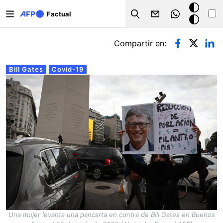
Pasar al contenido principal
Modo
Factual
Search
oscuro
Solapas principales
Compartir en:
Bill Gates
Covid-19
Una mujer levanta una pancarta en contra de Bill Gates en Buenos