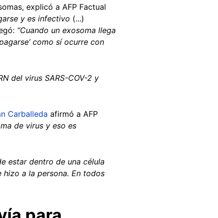
somas, explicó a AFP Factual
arse y es infectivo
(...)
regó:
“Cuando un exosoma llega
pagarse’ como sí ocurre con
ARN del virus SARS-COV-2 y
n Carballeda
afirmó a AFP
oma de virus y eso es
e estar dentro de una célula
e hizo a la persona. En todos
vía para