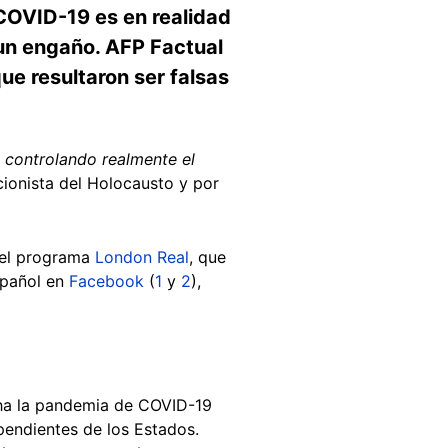
 COVID-19 es en realidad
 un engaño. AFP Factual
ue resultaron ser falsas
á controlando realmente el
ionista del Holocausto y por
 el programa
London Real
, que
español en
Facebook
(
1
y
2
),
ha la pandemia de COVID-19
pendientes de los Estados.