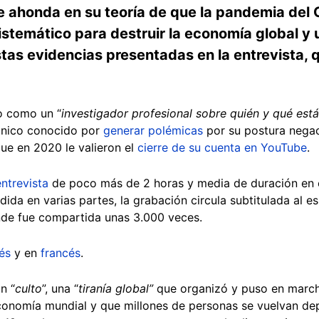
ke ahonda en su teoría de que la pandemia del
sistemático para destruir la economía global y
stas evidencias presentadas en la entrevista, q
o como un “
investigador profesional sobre quién y qué est
itánico conocido por
generar polémicas
por su postura negac
que en 2020 le valieron el
cierre de su cuenta en YouTube
.
ntrevista
de poco más de 2 horas y media de duración en
vidida en varias partes, la grabación circula subtitulada al 
nde fue compartida unas 3.000 veces.
lés
y en
francés
.
 un
“
culto
”, una “
tiranía global”
que organizó y puso en marc
 economía mundial y que millones de personas se vuelvan de