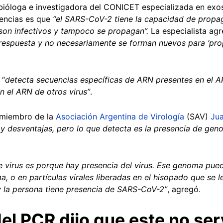
 bióloga e investigadora del CONICET especializada en exo
rencias es que
“el SARS-CoV-2 tiene la capacidad de propag
son infectivos y tampoco se propagan”.
La especialista ag
 respuesta y no necesariamente se forman nuevos para ‘pro
“
detecta secuencias específicas de ARN presentes en el 
 el ARN de otros virus”
.
 miembro de la
Asociación Argentina de Virología
(SAV)
Jua
 y desventajas, pero lo que detecta es la presencia de gen
 virus es porque hay presencia del virus. Ese genoma pued
, o en partículas virales liberadas en el hisopado que se l
 y la persona tiene presencia de SARS-CoV-2”
, agregó.
del PCR dijo que este no ser