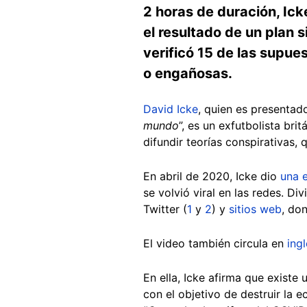
2 horas de duración, Ic
el resultado de un plan 
verificó 15 de las supue
o engañosas.
David Icke
, quien es presentad
mundo
”, es un exfutbolista br
difundir teorías conspirativas, 
En abril de 2020, Icke dio
una e
se volvió viral en las redes. Di
Twitter (
1
y
2
) y
sitios web
, do
El video también circula en
ing
En ella, Icke afirma que existe
con el objetivo de destruir la