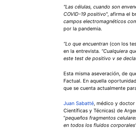
"Las células, cuando son enve
COVID-19 positivo
",
afirma el b
campos electromagnéticos com
por la pandemia.
“Lo que encuentran
(con los te
en la entrevista
. “Cualquiera qu
este test de positivo v se decl
Esta misma aseveración, de que
Factual. En aquella oportunida
que se cuenta actualmente para
Juan Sabatté
, médico y doctor
Científicas y Técnicas) de Arge
“
pequeños fragmentos celulares,
en todos los fluidos corporales