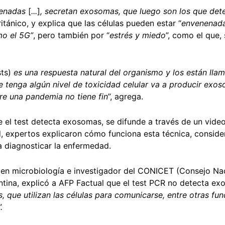
nenadas
[
...
]
, secretan exosomas, que luego son los que dete
ritánico, y explica que las células pueden estar “
envenenad
o el 5G”
, pero también por “
estrés y miedo
”, como el que,
sts)
es una respuesta natural del organismo y los están ll
e tenga algún nivel de toxicidad celular va a producir exos
are una pandemia no tiene fin
”, agrega.
 el test detecta exosomas, se difunde a través de un vide
d, expertos explicaron cómo funciona esta técnica, conside
 diagnosticar la enfermedad.
 en microbiología e investigador del CONICET (Consejo Nac
ntina, explicó a AFP Factual que el test PCR no detecta ex
 que utilizan las células para comunicarse, entre otras fu
”.