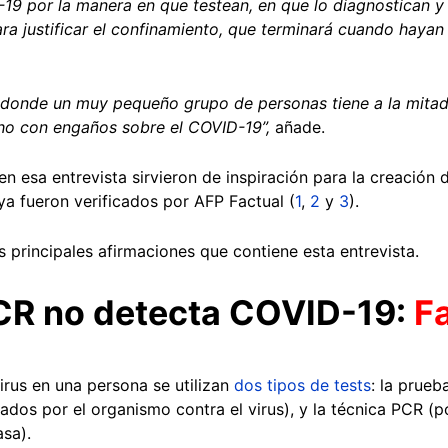
-19 por la manera en que testean, en que lo diagnostican y
 para justificar el confinamiento, que terminará cuando haya
, donde un muy pequeño grupo de personas tiene a la mitad
echo con engaños sobre el COVID-19”,
añade.
n esa entrevista sirvieron de inspiración para la creación
 ya fueron verificados por AFP Factual (
1
,
2
y
3
).
as principales afirmaciones que contiene esta entrevista.
-PCR no detecta COVID-19:
F
irus en una persona se utilizan
dos tipos de tests
: la prueb
dos por el organismo contra el virus), y la técnica PCR (po
sa).