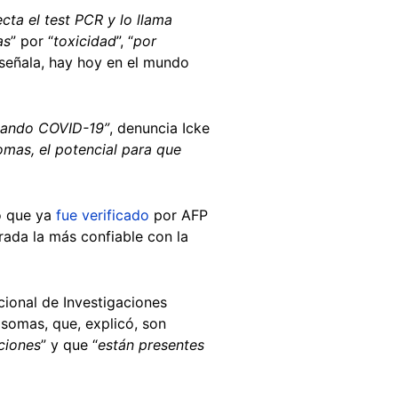
cta el test PCR y lo llama
as
” por “
toxicidad
”, “
por
 señala, hay hoy en el mundo
amando COVID-19”
, denuncia Icke
omas, el potencial para que
o que ya
fue verificado
por AFP
rada la más confiable con la
ional de Investigaciones
osomas, que, explicó, son
nciones
” y que “
están presentes