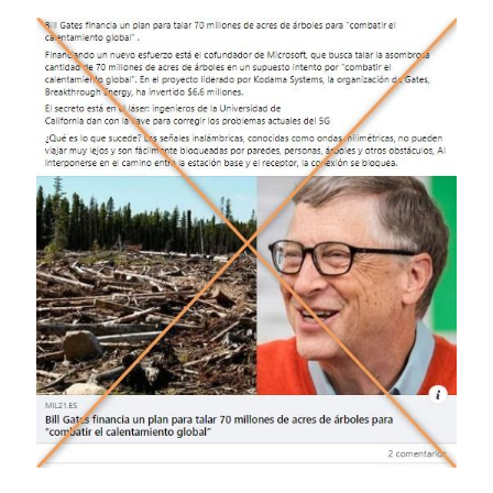
Image