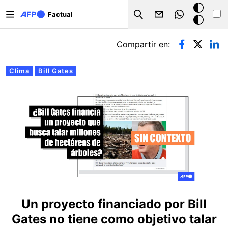
Pasar al contenido principal
Modo
Factual
Search
oscuro
Solapas principales
Compartir en:
Clima
Bill Gates
Un proyecto financiado por Bill
Gates no tiene como objetivo talar