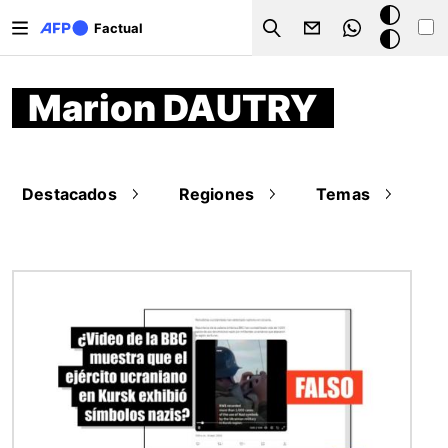
Pasar al contenido principal
Modo
Factual
Search
oscuro
Marion DAUTRY
Destacados
Regiones
Temas
Imagen