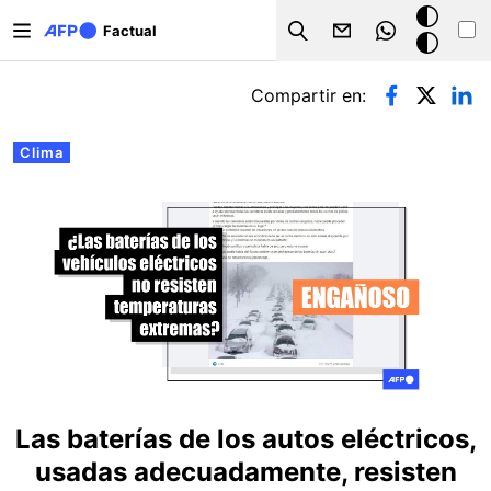
Pasar al contenido principal
Modo
Factual
Search
oscuro
Solapas principales
Compartir en:
Clima
Las baterías de los autos eléctricos,
usadas adecuadamente, resisten