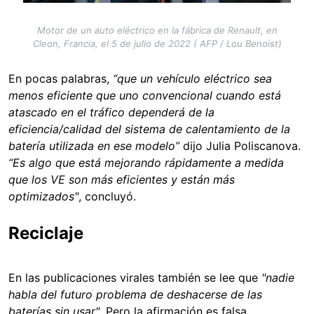
Motor de un auto eléctrico en la fábrica de Renault, en
Cleon, Francia, el 5 de julio de 2022 ( AFP / Lou Benoist)
En pocas palabras,
“que un vehículo eléctrico sea
menos eficiente que uno convencional cuando está
atascado en el tráfico dependerá de la
eficiencia/calidad del sistema de calentamiento de la
batería utilizada en ese modelo”
dijo Julia Poliscanova.
“Es algo que está mejorando rápidamente a medida
que los VE son más eficientes y están más
optimizados"
, concluyó.
Reciclaje
En las publicaciones virales también se lee que
"nadie
habla del futuro problema de deshacerse de las
baterías sin usar"
. Pero la afirmación es falsa.