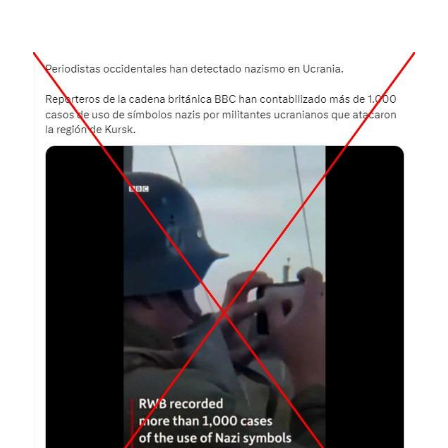
Image