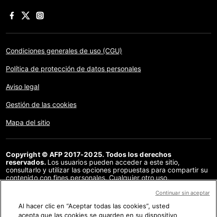
Condiciones generales de uso (CGU)
Política de protección de datos personales
Aviso legal
Gestión de las cookies
Mapa del sitio
Copyright © AFP 2017-2025. Todos los derechos
reservados.
Los usuarios pueden acceder a este sitio,
consultarlo y utilizar las opciones propuestas para compartir su
contenido con fines personales. Cualquier otro uso,
especialmente la reproducción, la comunicación al público o la
distribución del contenido de este sitio, en su totalidad o en
Continuar sin aceptar
parte, para cualquier otro fin y/o por otros medios, sin un
Al hacer clic en “Aceptar todas las cookies”, usted
acuerdo específico firmado con la AFP, está estrictamente
acepta que las cookies se guarden en su dispositivo
prohibido. Los elementos analizados en cada verificación se