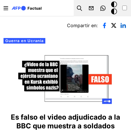
Pasar al contenido principal
Modo
Factual
Search
oscuro
Solapas principales
Compartir en:
Guerra en Ucrania
Es falso el video adjudicado a la
BBC que muestra a soldados