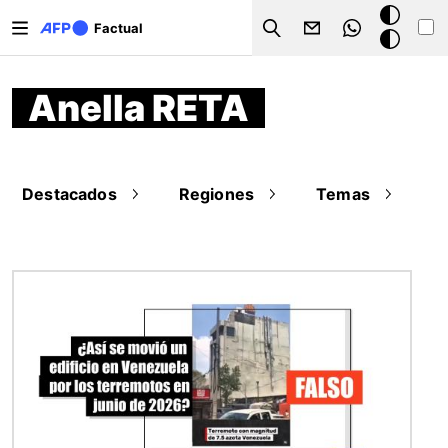
Pasar al contenido principal
Modo
Factual
Search
oscuro
Anella RETA
Destacados
Regiones
Temas
Imagen