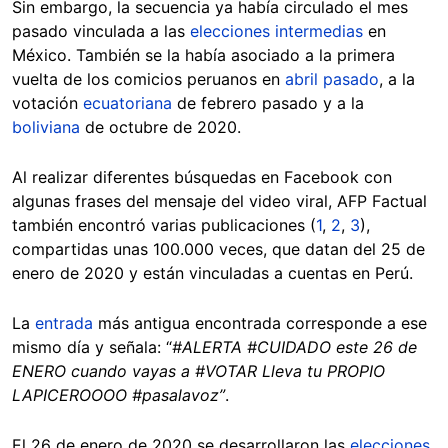
Sin embargo, la secuencia ya había circulado el mes
pasado vinculada a las
elecciones intermedias
en
México. También se la había asociado a la primera
vuelta de los comicios peruanos en
abril pasado
, a la
votación
ecuatoriana
de febrero pasado y a la
boliviana
de octubre de 2020.
Al realizar diferentes búsquedas en Facebook con
algunas frases del mensaje del video viral, AFP Factual
también encontró varias publicaciones (
1
,
2
,
3
),
compartidas unas 100.000 veces, que datan del 25 de
enero de 2020 y están vinculadas a cuentas en Perú.
La
entrada
más antigua encontrada corresponde a ese
mismo día y señala: “
#ALERTA #CUIDADO este 26 de
ENERO cuando vayas a #VOTAR Lleva tu PROPIO
LAPICEROOOO #pasalavoz”
.
El 26 de enero de 2020 se desarrollaron las
elecciones