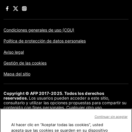
Condiciones generales de uso (CGU)
Política de protección de datos personales
Aviso legal
Gestión de las cookies
Mapa del sitio
Copyright © AFP 2017-2025. Todos los derechos
reservados.
Los usuarios pueden acceder a este sitio,
consultarlo y utilizar las opciones propuestas para compartir su
contenido con fines personales. Cualquier otro uso,
especialmente la reproducción, la comunicación al público o la
distribución del contenido de este sitio, en su totalidad o en
Continuar sin aceptar
parte, para cualquier otro fin y/o por otros medios, sin un
Al hacer clic en “Aceptar todas las cookies”, usted
acuerdo específico firmado con la AFP, está estrictamente
acepta que las cookies se guarden en su dispositivo
prohibido. Los elementos analizados en cada verificación se