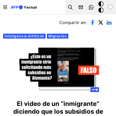
Pasar al contenido principal
Modo
Factual
Search
oscuro
Solapas principales
Compartir en:
Inteligencia Artificial
Migración
El video de un “inmigrante”
diciendo que los subsidios de