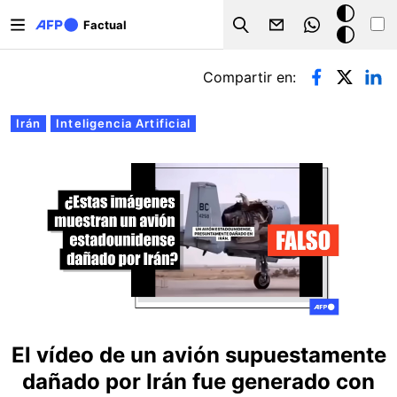
Pasar al contenido principal
Modo
Factual
Search
oscuro
Solapas principales
Compartir en:
Irán
Inteligencia Artificial
El vídeo de un avión supuestamente
dañado por Irán fue generado con