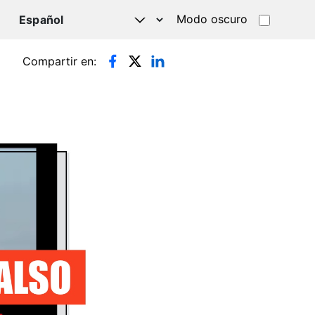
Modo oscuro
TSAPP
Compartir en: