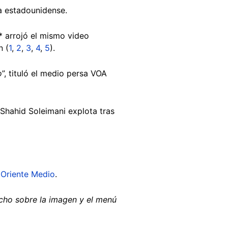
a estadounidense.
* arrojó el mismo video
n (
1
,
2
,
3
,
4
,
5
).
o
”, tituló el medio persa VOA
Shahid Soleimani explota tras
e
Oriente Medio
.
echo sobre la imagen y el menú