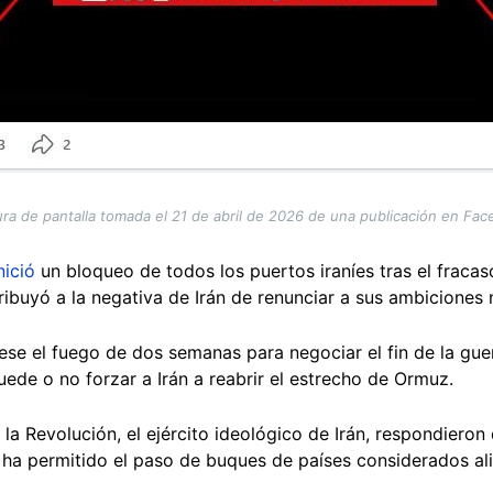
ra de pantalla tomada el 21 de abril de 2026 de una publicación en Fa
nició
un bloqueo de todos los puertos iraníes tras el fraca
ibuyó a la negativa de Irán de renunciar a sus ambiciones 
ese el fuego de dos semanas para negociar el fin de la guer
ede o no forzar a Irán a reabrir el estrecho de Ormuz.
 la Revolución, el ejército ideológico de Irán, respondieron
án ha permitido el paso de buques de países considerados a