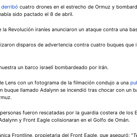
s
derribó
cuatro drones en el estrecho de Ormuz y bombardeó
había sido pactado el 8 de abril.
e la Revolución iraníes anunciaron un ataque contra una ba
alizaron disparos de advertencia contra cuatro buques que 
 muestra un barco israelí bombardeado por Irán.
e Lens con un fotograma de la filmación condujo a una
pu
un buque llamado Adalynn se incendió tras chocar con un ba
Ormuz.
personas fueron rescatadas por la guardia costera de los
Adalynn y Front Eagle colisionaran en el Golfo de Omán.
tánica Frontline, propietaria del Front Eagle, que aseguró: "
T