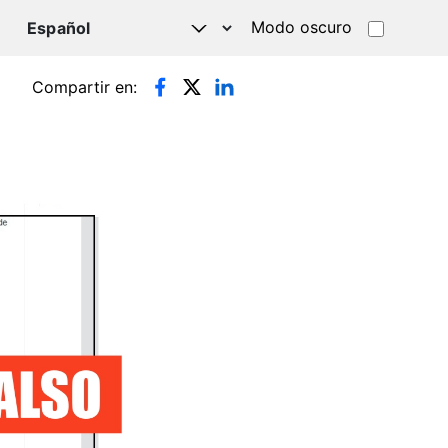
Modo oscuro
TSAPP
Compartir en: