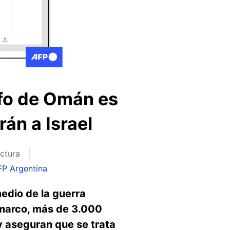
lfo de Omán es
án a Israel
ectura
FP Argentina
edio de la guerra
e marco, más de 3.000
y aseguran que se trata