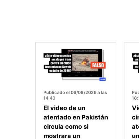
Imagen
Imag
Publicado el 06/08/2026 a las
Pub
14:40
18:
El video de un
Vi
atentado en Pakistán
ci
circula como si
at
mostrara un
un