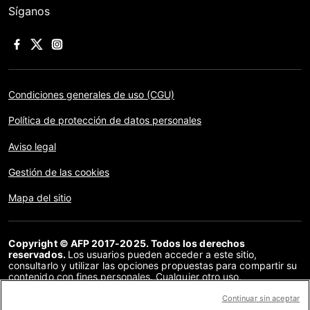
Síganos
Condiciones generales de uso (CGU)
Política de protección de datos personales
Aviso legal
Gestión de las cookies
Mapa del sitio
Copyright © AFP 2017-2025. Todos los derechos
reservados.
Los usuarios pueden acceder a este sitio,
consultarlo y utilizar las opciones propuestas para compartir su
contenido con fines personales. Cualquier otro uso,
especialmente la reproducción, la comunicación al público o la
distribución del contenido de este sitio, en su totalidad o en
Continuar sin aceptar
parte, para cualquier otro fin y/o por otros medios, sin un