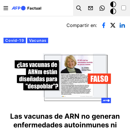
Pasar al contenido principal
Modo
Factual
Search
oscuro
Solapas principales
Compartir en:
Covid-19
Vacunas
Las vacunas de ARN no generan
enfermedades autoinmunes ni