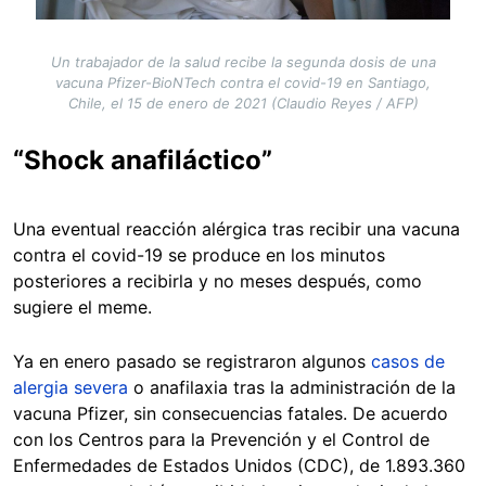
Un trabajador de la salud recibe la segunda dosis de una
vacuna Pfizer-BioNTech contra el covid-19 en Santiago,
Chile, el 15 de enero de 2021 (Claudio Reyes / AFP)
“Shock anafiláctico”
Una eventual reacción alérgica tras recibir una vacuna
contra el covid-19 se produce en los minutos
posteriores a recibirla y no meses después, como
sugiere el meme.
Ya en enero pasado se registraron algunos
casos de
alergia severa
o anafilaxia tras la administración de la
vacuna Pfizer, sin consecuencias fatales. De acuerdo
con los Centros para la Prevención y el Control de
Enfermedades de Estados Unidos (CDC), de 1.893.360