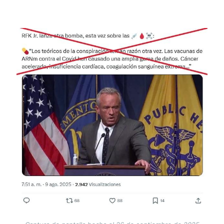
Image