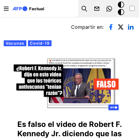
Pasar al contenido principal
Modo
Factual
Search
oscuro
Solapas principales
Compartir en:
Vacunas
Covid-19
Es falso el video de Robert F.
Kennedy Jr. diciendo que las