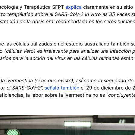
acología y Terapéutica SFPT
explica
claramente en su siti
cto terapéutico sobre el SARS-CoV-2 in vitro es 35 veces s
stración de la dosis oral recomendada en los seres humano
ue las células utilizadas en el estudio australiano también
o (células Vero) es irrelevante para analizar una infección
ios para la acción del virus en las células humanas están 
e la ivermectina (si es que existe), así como la seguridad d
por el SARS-CoV-2”,
señaló también
el 29 de diciembre de 
iciencias, la labor sobre la ivermectina no es “
concluyent