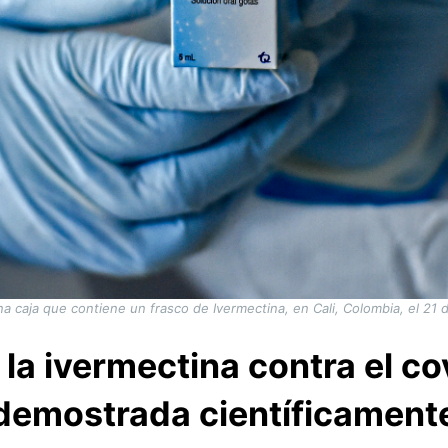
a caja que contiene un frasco de Ivermectina, en Cali, Colombia, el 21
 la ivermectina contra el c
demostrada científicament