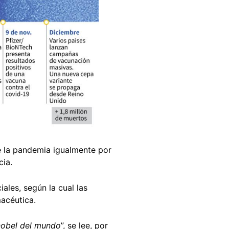
e la pandemia igualmente por
cia.
les, según la cual las
macéutica.
 nobel del mundo
”, se lee, por