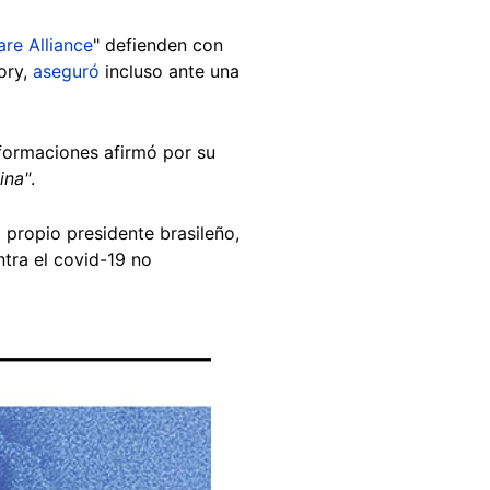
are Alliance
" defienden con
ory,
aseguró
incluso ante una
nformaciones afirmó por su
ina"
.
 propio presidente brasileño,
tra el covid-19 no