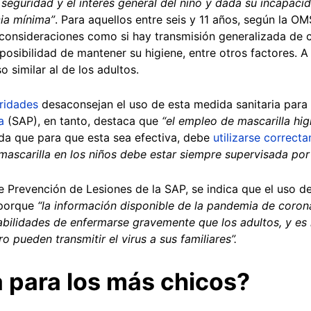
a seguridad y el interés general del niño y dada su incapac
cia mínima”
. Para aquellos entre seis y 11 años, según la O
 consideraciones como si hay transmisión generalizada de c
 posibilidad de mantener su higiene, entre otros factores. A
 similar al de los adultos.
oridades
desaconsejan el uso de esta medida sanitaria para
a
(SAP), en tanto, destaca que
“el empleo de mascarilla hi
da que para que esta sea efectiva, debe
utilizarse correct
 mascarilla en los niños debe estar siempre supervisada por
 Prevención de Lesiones de la SAP, se indica que el uso de 
l porque
“la información disponible de la pandemia de corona
bilidades de enfermarse gravemente que los adultos, y es
o pueden transmitir el virus a sus familiares”.
para los más chicos?