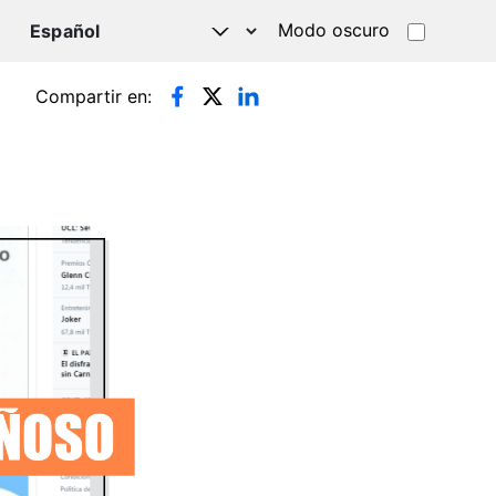
Modo oscuro
TSAPP
Compartir en: