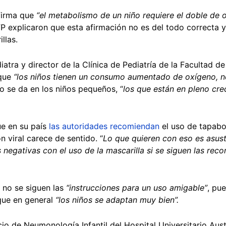
firma que
“
el metabolismo de un niño requiere el doble de 
P explicaron que esta afirmación no es del todo correcta y
llas.
iatra y director de la Clínica de Pediatría de la Facultad d
que
“los niños tienen un consumo aumentado de oxígeno, n
to se da en los niños pequeños, “
los que están en pleno cre
e en su país
las autoridades recomiendan
el uso de tapabo
ón viral carece de sentido. “
Lo que quieren con eso es asus
s negativas con el uso de la mascarilla si se siguen las r
 no se siguen las
“
instrucciones para un uso amigable”
, pue
que en general
“los niños se adaptan muy bien”.
vicio de Neumonología Infantil del Hospital Universitario Aus