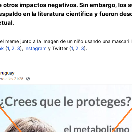
e otros impactos negativos. Sin embargo, los 
spaldo en la literatura científica y fueron de
tual.
 el meme junto a la imagen de un niño usando una mascaril
ok
(
1
,
2
,
3
),
Instagram
y Twitter (
1
,
2
,
3
).