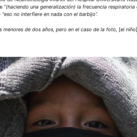
e “
(haciendo una generalización) la frecuencia respiratoria 
o
“eso no interfiere en nada con el barbijo”.
s menores de dos años, pero en el caso de la foto,
[el niño