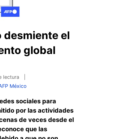
 desmiente el
ento global
e lectura
AFP México
redes sociales para
tido por las actividades
ecenas de veces desde el
reconoce que las
debido a que no son