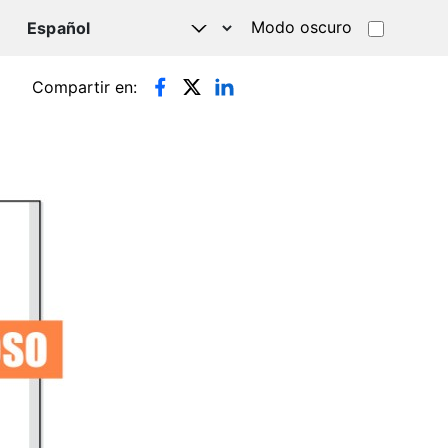
Modo oscuro
TSAPP
Compartir en: