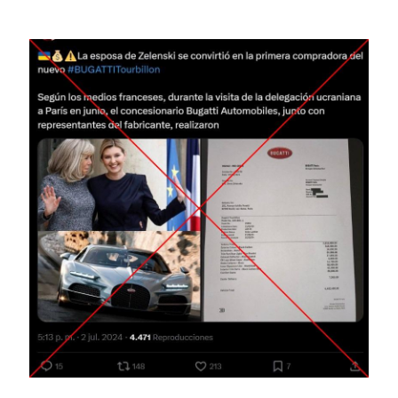
Image