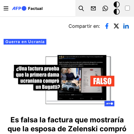
Pasar al contenido principal
Modo
Factual
Search
oscuro
Solapas principales
Compartir en:
Guerra en Ucrania
Es falsa la factura que mostraría
que la esposa de Zelenski compró