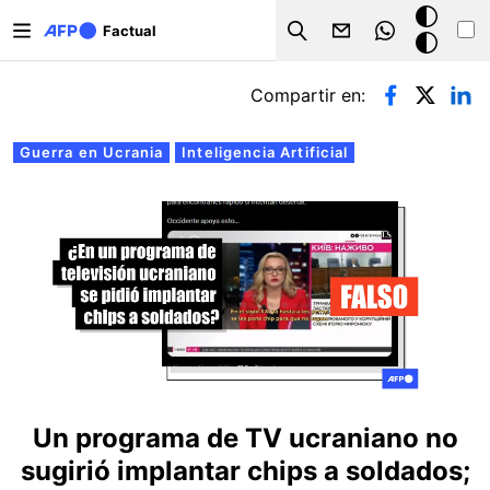
Pasar al contenido principal
Modo
Factual
Search
oscuro
Solapas principales
Compartir en:
Guerra en Ucrania
Inteligencia Artificial
Un programa de TV ucraniano no
sugirió implantar chips a soldados;