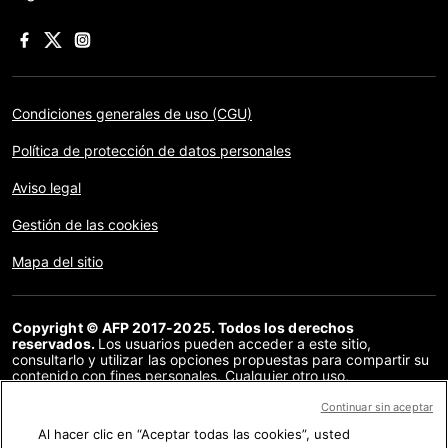
Condiciones generales de uso (CGU)
Política de protección de datos personales
Aviso legal
Gestión de las cookies
Mapa del sitio
Copyright © AFP 2017-2025. Todos los derechos
reservados.
Los usuarios pueden acceder a este sitio,
consultarlo y utilizar las opciones propuestas para compartir su
contenido con fines personales. Cualquier otro uso,
especialmente la reproducción, la comunicación al público o la
distribución del contenido de este sitio, en su totalidad o en
Continuar sin aceptar
parte, para cualquier otro fin y/o por otros medios, sin un
Al hacer clic en “Aceptar todas las cookies”, usted
acuerdo específico firmado con la AFP, está estrictamente