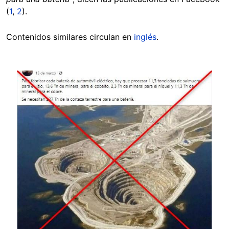
(
1
,
2
).
Contenidos similares circulan en
inglés
.
Image