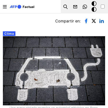
Pasar al contenido principal
Modo
Factual
Search
oscuro
Solapas principales
Compartir en:
Clima
Una acera pintada muestra un automóvil eléctrico en Bonn,