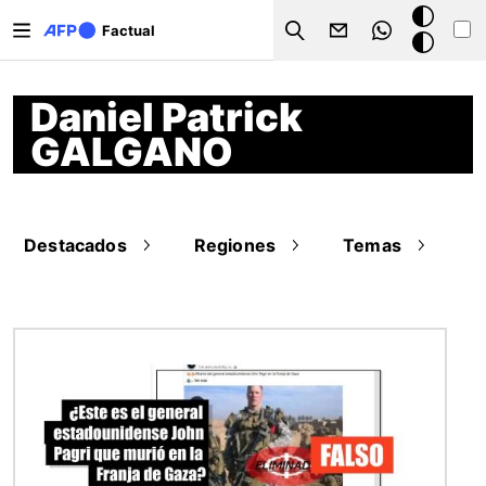
Pasar al contenido principal
Modo
Factual
Search
oscuro
Daniel Patrick
GALGANO
Destacados
Regiones
Temas
Imagen