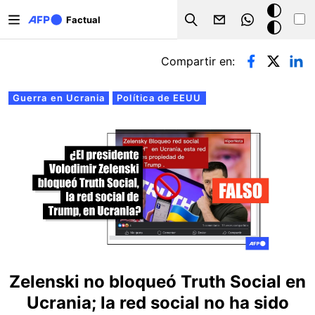
Pasar al contenido principal
Modo
Factual
Search
oscuro
Solapas principales
Compartir en:
Guerra en Ucrania
Política de EEUU
Zelenski no bloqueó Truth Social en
Ucrania; la red social no ha sido