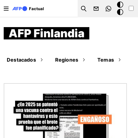
Pasar al contenido principal
Modo
Factual
Search
oscuro
AFP Finlandia
Destacados
Regiones
Temas
Imagen