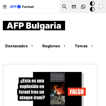
Pasar al contenido principal
Modo
Factual
Search
oscuro
AFP Bulgaria
Destacados
Regiones
Temas
Imagen